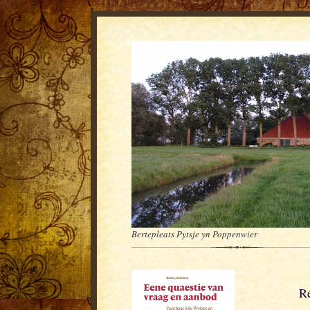
Bertepleats Pytsje yn Poppenwier
Re