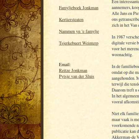
Een interessant
aannemers, koo
Famyljeboek Jonkman
Alle Jans en Pie
ons getranscrib
Kertiersteaten
zich in het Van
Nammen yn 'e famylje
In 1987 versche
digitale versie
Tsjerkebuert Weinterp
voor het merend
woonachtig.
Email:
In de familiebo
Reitze Jonkman
omdat op die m
Pytsje van der Sluis
aangehouden. Ma
terwijl die tens
Daarom treft u o
In het algemeen
vooral afkomsti
Niet elk familie
maar vaak is me
voorkomende na
publicatie kan 
Akkerman-de Vr