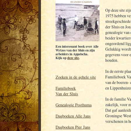
Op deze site zij
1975 hebben ver
streekgeschiede
der Sluis en Jo
genealogie van
beider kwartier
ongeordend lig
Een interessant boek over Alle
Gelukkig wordt 
Wytzes van der Sluis en zijn
arbeiders in Appelscha.
gegevens voor e
Kijk op
deze site
.
houden.
In de eerste pla
Familieboek Van
Zoeken in de gehele site
van de boeren- 
en Lippenhuizen
Familieboek
Van der Sluis
In de familie V
zakelijk, voor 
Genealogie Posthuma
Dat gaf aanleidi
Groningse Weste
Dagboeken Alle Jans
verschenen in 
Dagboeken Pier Jans