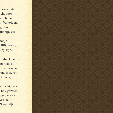
te zamen de
cht voor
es hebben
... Vervolgens
ngerboot
ur zijn wij
roodje
Bilt, Soest,
urg, Epe,
re streek en op
boterham en
met een wagen
ons in zeven
tgekomen,
ebracht, waar
 bok gezeten,
n gegaan en
was. Te
 Steenwijk