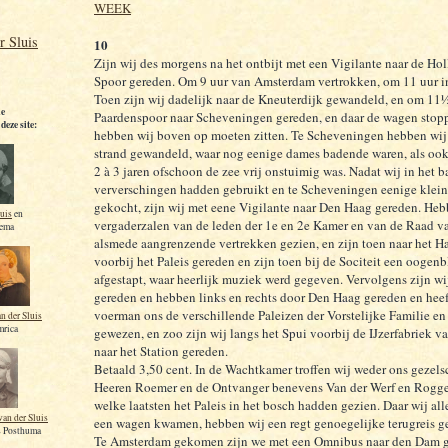
WEEK
r Sluis
10
Zijn wij des morgens na het ontbijt met een Vigilante naar de Ho
Spoor gereden. Om 9 uur van Amsterdam vertrokken, om 11 uur i
Toen zijn wij dadelijk naar de Kneuterdijk gewandeld, en om 11½
le
Paardenspoor naar Scheveningen gereden, en daar de wagen stop
deze site:
hebben wij boven op moeten zitten. Te Scheveningen hebben wij
strand gewandeld, waar nog eenige dames badende waren, als ook
2 à 3 jaren ofschoon de zee vrij onstuimig was. Nadat wij in het 
ververschingen hadden gebruikt en te Scheveningen eenige klei
gekocht, zijn wij met eene Vigilante naar Den Haag gereden. Heb
luis
en
vergaderzalen van de leden der 1e en 2e Kamer en van de Raad va
zema
alsmede aangrenzende vertrekken gezien, en zijn toen naar het 
voorbij het Paleis gereden en zijn toen bij de Sociteit een oogenb
afgestapt, waar heerlijk muziek werd gegeven. Vervolgens zijn wi
gereden en hebben links en rechts door Den Haag gereden en hee
voerman ons de verschillende Paleizen der Vorstelijke Familie e
an der Sluis
mrica
gewezen, en zoo zijn wij langs het Spui voorbij de IJzerfabriek 
naar het Station gereden.
Betaald 3,50 cent. In de Wachtkamer troffen wij weder ons gezel
Heeren Roemer en de Ontvanger benevens Van der Werf en Rogg
welke laatsten het Paleis in het bosch hadden gezien. Daar wij all
van der Sluis
een wagen kwamen, hebben wij een regt genoegelijke terugreis g
s Posthuma
Te Amsterdam gekomen zijn we met een Omnibus naar den Dam g