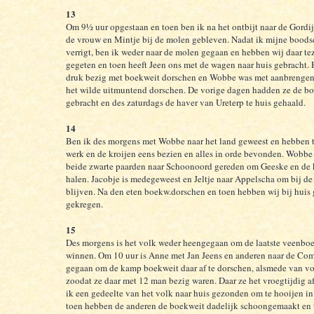
13
Om 9½ uur opgestaan en toen ben ik na het ontbijt naar de Gordij
de vrouw en Mintje bij de molen gebleven. Nadat ik mijne bood
verrigt, ben ik weder naar de molen gegaan en hebben wij daar t
gegeten en toen heeft Jeen ons met de wagen naar huis gebracht. 
druk bezig met boekweit dorschen en Wobbe was met aanbrengen
het wilde uitmuntend dorschen. De vorige dagen hadden ze de b
gebracht en des zaturdags de haver van Ureterp te huis gehaald.
14
Ben ik des morgens met Wobbe naar het land geweest en hebben 
werk en de kroijen eens bezien en alles in orde bevonden. Wobbe 
beide zwarte paarden naar Schoonoord gereden om Geeske en de k
halen. Jacobje is medegeweest en Jeltje naar Appelscha om bij de
blijven. Na den eten boekw.dorschen en toen hebben wij bij huis
gekregen.
15
Des morgens is het volk weder heengegaan om de laatste veenboe
winnen. Om 10 uur is Anne met Jan Jeens en anderen naar de Co
gegaan om de kamp boekweit daar af te dorschen, alsmede van vol
zoodat ze daar met 12 man bezig waren. Daar ze het vroegtijdig 
ik een gedeelte van het volk naar huis gezonden om te hooijen in
toen hebben de anderen de boekweit dadelijk schoongemaakt en t