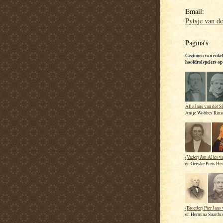
Email:
Pytsje van de
Pagina's
Gezinnen van enke
hoofdrolspelers op 
Alle Jans van der S
Antje Wobbes Rin
(Vader) Jan Alles v
en Geeske Piers He
(Broeder) Pier Jans 
en Hermina Suardu