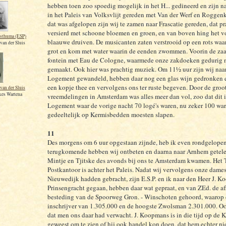
hebben toen zoo spoedig mogelijk in het H... gedineerd en zijn na
in het Paleis van Volksvlijt gereden met Van der Werf en Rogge
dat was afgelopen zijn wij te zamen naar Frascatie gereden, dat p
versierd met schoone bloemen en groen, en van boven hing het v
osthuma (ESP)
blaauwe druiven. De musicanten zaten verstrooid op een rots waa
 van der Sluis
grot en kom met water waarin de eenden zwommen. Voorin de zaa
fontein met Eau de Cologne, waarmede onze zakdoeken gedurig 
gemaakt. Ook hier was prachtig muziek. Om 11½ uur zijn wij naa
Logement gewandeld, hebben daar nog een glas wijn gedronken 
een kopje thee en vervolgens ons ter ruste begeven. Door de groo
van der Sluis
es Wartena
vreemdelingen in Amsterdam was alles meer dan vol, zoo dat dit 
Logement waar de vorige nacht 70 logé's waren, nu zeker 100 war
gedeeltelijk op Kermisbedden moesten slapen.
11
Des morgens om 6 uur opgestaan zijnde, heb ik even rondgelope
terugkomende hebben wij ontbeten en daarna naar Arnhem getele
Mintje en Tjitske des avonds bij ons te Amsterdam kwamen. Het T
Postkantoor is achter het Paleis. Nadat wij vervolgens onze dames
Nieuwedijk hadden gebracht, zijn E.S.P. en ik naar den Heer J. Ko
Prinsengracht gegaan, hebben daar wat gepraat, en van ZEd. de a
besteding van de Spoorweg Gron. - Winschoten gehoord, waarop 
inschrijver van 1.305.000 en de hoogste Zwolsman 2.301.000. O
dat men ons daar had verwacht. J. Koopmans is in die tijd op de 
geweest om te zien of hij ook handel kon doen, dat hem echter nie