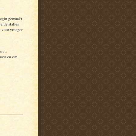
begin gemaakt
eide stallen
 voor vroeger
out.
uren en om