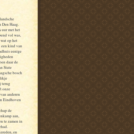
llandsche
n Den Haag.
 uur met het
pend vol was,
 wat op het
 een kind van
badhuis eenige
nigheden
ben daar de
n State
Haagsche bosch
likje
j terug
ft onze
n van anderen
van Eindhoven
schap de
enkamp aan,
en te zamen in
ehad.
ereden, en