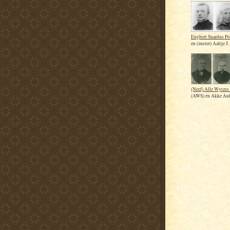
Engbert Suardus P
en (zuster) Aaltje J.
(Neef) Alle Wytzes 
(AWS) en Akke Auk