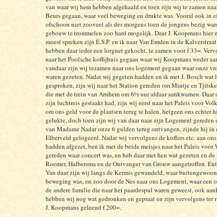
van waar wij hem hebben afgehaald en toen zijn wij te zamen naa
Beurs gegaan, waar veel beweging en drukte was. Vooral ook in ef
ofschoon niet zooveel als des morgens toen de jongens bezig war
gebouw te trommelen zoo hard mogelijk. Daar J. Koopmans hier
moest spreken zijn E.S.P. en ik naar Van Emden in de Kalverstraa
hebben daar ieder een lorgnet gekocht, te zamen voor f 33=. Verv
naar het Poolsche koffijhuis gegaan waar wij Koopmans weder aan
vandaar zijn wij tezamen naar ons logement gegaan waar onze v
waren gezeten. Nadat wij gegeten hadden en ik met J. Bosch wat 
gesproken, zijn wij naar het Station gereden om Mintje en Tjitske 
die met de trein van Arnhem om 6½ uur aldaar aankwamen. Daar 
zijn luchtreis gestaakt had, zijn wij eerst naar het Paleis voor Vol
om ons geld voor de plaatsen terug te halen, hetgeen ons echter hi
gelukte, doch toen zijn wij van daar naar zijn Logement gereden 
van Madame Nadar onze 6 gulden terug ontvangen, zijnde hij in 
Elberveld gelogeerd. Nadat wij vervolgens de koffers etc. aan o
hadden afgezet, ben ik met de beide meisjes naar het Paleis voor 
gereden waar concert was, en heb daar met hen wat gezeten en de
Roemer, Halbersma en de Ontvanger van Grouw aangetroffen. Entre
Van daar zijn wij langs de Kermis gewandeld, waar buitengewoon
beweging was, en zoo door de Nes naar ons Logement, waar een o
de andere familie die naar het paardespul waren geweest, ook a
hebben wij nog wat gedronken en gepraat en zijn vervolgens ter r
J. Koopmans geleend f 200=.