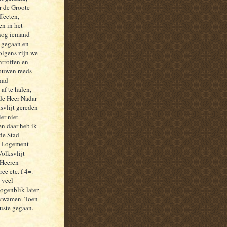
r de Groote
fecten,
en in het
 nog iemand
t gegaan en
olgens zijn we
troffen en
rouwen reeds
had
af te halen,
de Heer Nadar
ksvlijt gereden
er niet
en daar heb ik
de Stad
ns Logement
Volksvlijt
 Heeren
e etc. f 4=.
 veel
ogenblik later
ankwamen. Toen
uste gegaan.