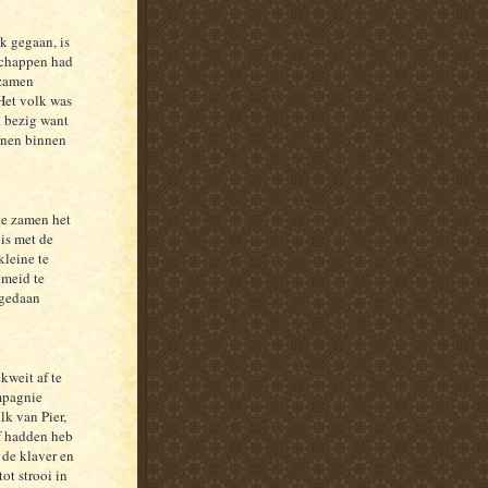
k gegaan, is
schappen had
ezamen
Het volk was
 bezig want
onen binnen
te zamen het
is met de
leine te
 meid te
 gedaan
kweit af te
mpagnie
k van Pier,
af hadden heb
 de klaver en
ot strooi in