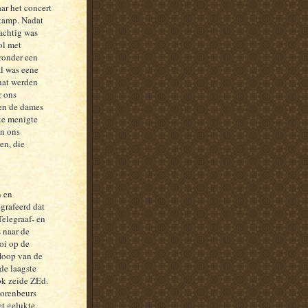
ar het concert
nkamp. Nadat
rachtig was
ol met
ronder een
l was eene
nat werden
r ons
en de dames
te menigte
in ons
en, die
n en
grafeerd dat
elegraaf- en
 naar de
oi op de
floop van de
de laagste
ok zeide ZEd.
Korenbeurs
t gelukte,