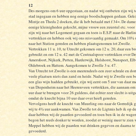
12
Des morgens om 6 uur opgestaan, en nadat wij ontbeten zijn wij 
stad ingegaan en hebben nog eenige boodschappen gedaan. Geko
Mintje en Theda 2 doeken, die ik heb betaald met f 34=. De dam
eenige kleinigheden gekocht, mijne vrouw een zuurstel etc. voor 
zijn wij naar het Logement gegaan en toen is E.S.P. naar de Harli
vertrokken en hebben ook wij ons reisvaardig gemaakt. Om 10½ u
naar het Station gereden en hebben plaatsgenomen tot Zwolle.
Vertrokken 11 u. 10, te Utrecht gekomen om 12 u. 20, daar een b
gebruikt en om 12 u. 42 met de Centraalspoor vertrokken over De 
Amersfoort, Nijkerk, Putten, Harderwijk, Hulshorst, Nunspeet, Elb
Oldebroek en Hattem. Aangekomen te Zwolle 3 u. 47.
Van Utrecht tot Zwolle is een meerendeels een zeer schrale en dor
veele plaatsen niets dan zand en heide. Nadat wij te Zwolle een 
een glas wijn hadden gebruikt, zijn wij eerst om 5 uur van daar 
van Diepenheim naar het Heerenveen vertrokken, die aannam om 
uur daar te brengen voor 26 guldens, dat echter zeer slecht is ui
omdat de knecht bijna 10 uur daar over heeft gereden.
Vervolgens heeft de knecht van Muurling ons naar de Gorredijk g
wij te 4½ uur aankwamen. Van Zwolle tot de Ligtmis heb ik op de
daar hebben wij de paarden gevoederd en toen ben ik in de wage
begon het reeds donker te worden, zoodat er weinig meer te zien 
Meppel hebben wij de paarden wat drinken gegeven en daarna te
gevoederd.